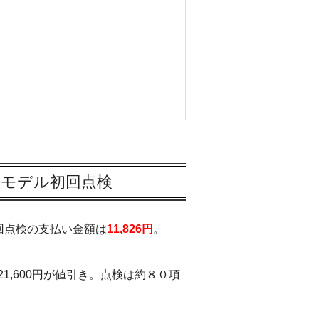
イ
ル
ラ
ウ
ン
ジ
の
鬼
沸
騰
ワ
015年モデル初回点検
ー
ド
1
の初回点検の支払い金額は
11,826円
。
0
で
見
21,600円が値引き。点検は約８０項
せ
た
高