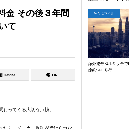
ら
料金 その後３年間
そらにマイル
に
マ
いて
イ
ル
G
o
o
海外発券KULタッチで
g
節約SFC修行
l
Hatena
LINE
e
マ
ッ
プ
で
関わってくる大切な点検。
ア
メ
リ
れたり、メーカー保証が受けられな