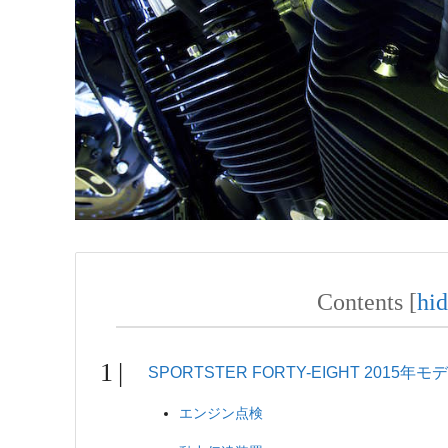
Contents
[
hi
SPORTSTER FORTY-EIGHT 2015
エンジン点検