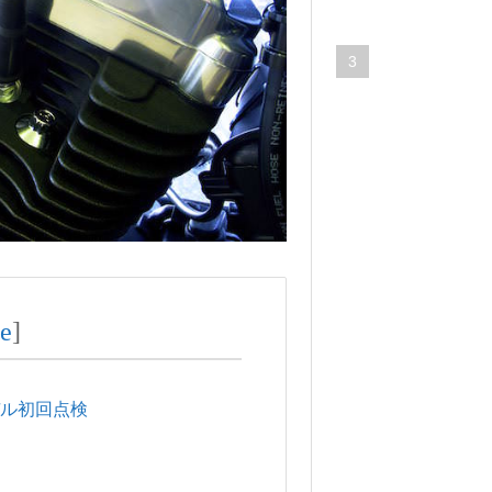
89,133
views
3
車・
バイ
ク
ハ
ー
レ
ー
を
チ
ョ
de
]
イ
乗
り
年モデル初回点検
に
使
っ
て