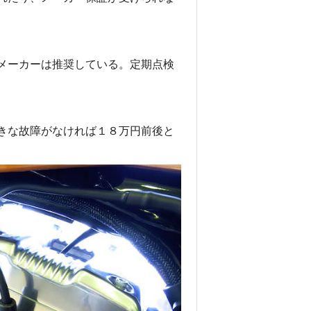
カ
オ
レ
ゴ
メーカーは推奨している。定期点検
ン
州
の
森
の
きな故障がなければ１８万円前後と
中
に
飛
行
機
を
発
見
!
!