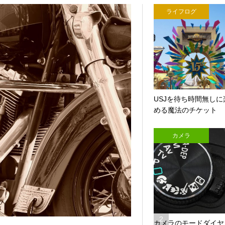
に
ライフログ
聞
い
た
「
読
ま
れ
る
USJを待ち時間無しに
文
める魔法のチケット
章
」
カメラ
の
書
き
方
90,234
views
2
そ
カメラのモードダイヤ