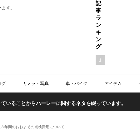
記
います。
事
ラ
ン
キ
ン
グ
1
ラ
イ
フ
ログ
カメラ・写真
車・バイク
アイテム
ロ
グ
Tに乗っていることからハーレーに関するネタを綴っています。
新
聞
社
後３年間のおおよその点検費用について
の
方