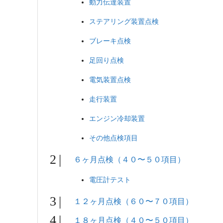
動力伝達装置
ステアリング装置点検
ブレーキ点検
足回り点検
電気装置点検
走行装置
エンジン冷却装置
その他点検項目
６ヶ月点検（４０〜５０項目）
電圧計テスト
１２ヶ月点検（６０〜７０項目）
１８ヶ月点検（４０〜５０項目）