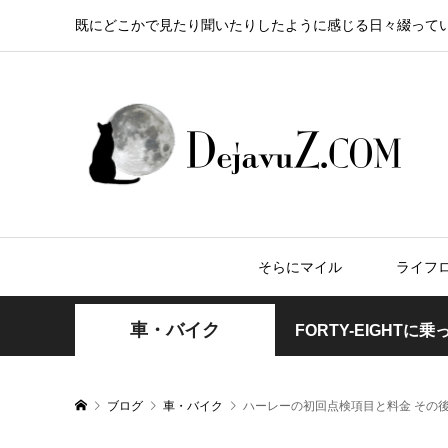
既にどこかで見たり聞いたりしたように感じる日々綴って
そらにマイル
ライフ
車・バイク
FORTY-EIGH
ブログ
車・バイク
ハーレーの初回点検項目と料金 その