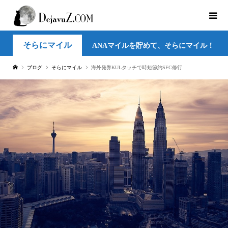
そらにマイル
ANAマイルを貯めて、そらにマイル！
ブログ
そらにマイル
海外発券KULタッチで時短節約SFC修行