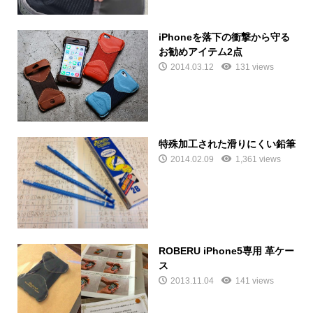
iPhoneを落下の衝撃から守る
お勧めアイテム2点
2014.03.12
131 views
特殊加工された滑りにくい鉛筆
2014.02.09
1,361 views
ROBERU iPhone5専用 革ケー
ス
2013.11.04
141 views