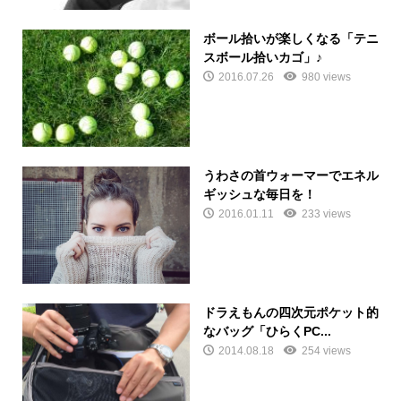
ボール拾いが楽しくなる「テニ
スボール拾いカゴ」♪
2016.07.26
980 views
うわさの首ウォーマーでエネル
ギッシュな毎日を！
2016.01.11
233 views
ドラえもんの四次元ポケット的
なバッグ「ひらくPC...
2014.08.18
254 views