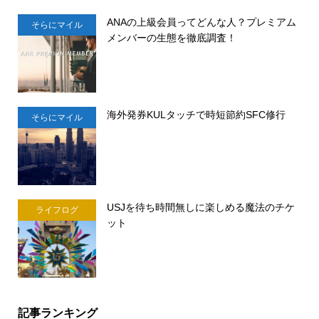
ANAの上級会員ってどんな人？プレミアム
そらにマイル
メンバーの生態を徹底調査！
海外発券KULタッチで時短節約SFC修行
そらにマイル
USJを待ち時間無しに楽しめる魔法のチケ
ライフログ
ット
記事ランキング