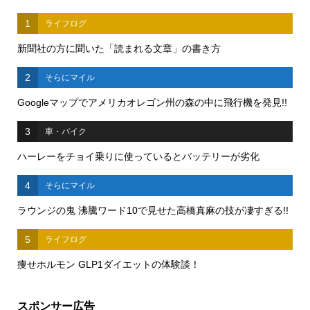
1
ライフログ
新聞社の方に聞いた「読まれる文章」の書き方
2
そらにマイル
Googleマップでアメリカオレゴン州の森の中に飛行機を発見!!
3
車・バイク
ハーレーをチョイ乗りに使っているとバッテリーが劣化
4
そらにマイル
ラウンジの鬼 沸騰ワード10で見せた高橋真麻の技が凄すぎる!!
5
ライフログ
痩せホルモン GLP1ダイエットの体験談！
スポンサー広告