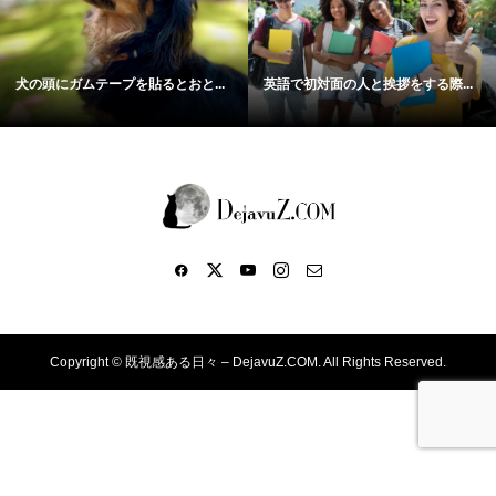
犬の頭にガムテープを貼るとおと...
英語で初対面の人と挨拶をする際...
Copyright ©
既視感ある日々 – DejavuZ.COM. All Rights Reserved.