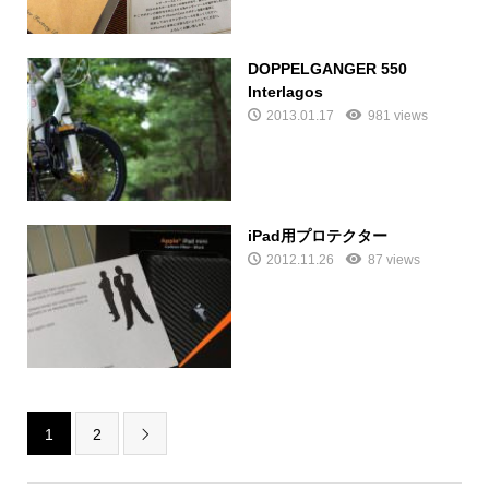
DOPPELGANGER 550
Interlagos
2013.01.17
981 views
iPad用プロテクター
2012.11.26
87 views
1
2
