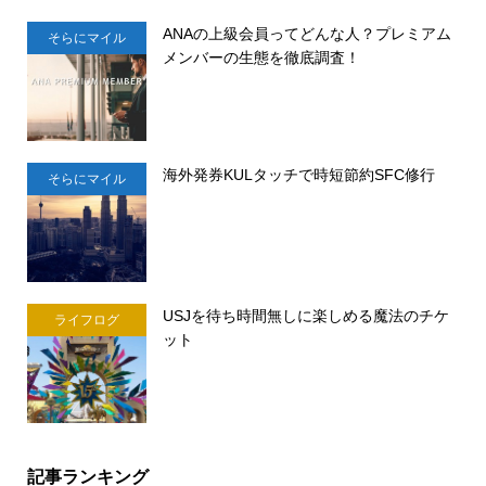
ANAの上級会員ってどんな人？プレミアム
そらにマイル
メンバーの生態を徹底調査！
海外発券KULタッチで時短節約SFC修行
そらにマイル
USJを待ち時間無しに楽しめる魔法のチケ
ライフログ
ット
記事ランキング