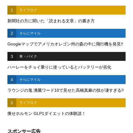
1
ライフログ
新聞社の方に聞いた「読まれる文章」の書き方
2
そらにマイル
Googleマップでアメリカオレゴン州の森の中に飛行機を発見!!
3
車・バイク
ハーレーをチョイ乗りに使っているとバッテリーが劣化
4
そらにマイル
ラウンジの鬼 沸騰ワード10で見せた高橋真麻の技が凄すぎる!!
5
ライフログ
痩せホルモン GLP1ダイエットの体験談！
スポンサー広告