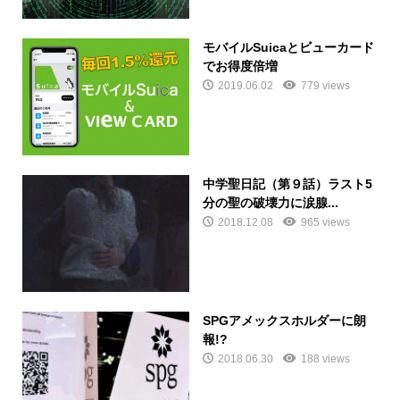
モバイルSuicaとビューカード
でお得度倍増
2019.06.02
779 views
中学聖日記（第９話）ラスト5
分の聖の破壊力に涙腺...
2018.12.08
965 views
SPGアメックスホルダーに朗
報!?
2018.06.30
188 views