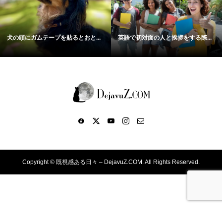
犬の頭にガムテープを貼るとおと...
英語で初対面の人と挨拶をする際...
Copyright ©
既視感ある日々 – DejavuZ.COM. All Rights Reserved.