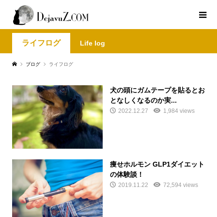
ライフログ
Life log
ブログ
ライフログ
犬の頭にガムテープを貼るとお
となしくなるのか実...
2022.12.27
1,984 views
痩せホルモン GLP1ダイエット
の体験談！
2019.11.22
72,594 views