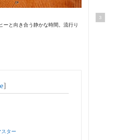
89,133
views
3
車・
ヒーと向き合う静かな時間。流行り
バイ
ク
ハ
ー
レ
ー
を
チ
de
]
ョ
イ
乗
り
に
使
っ
マスター
て