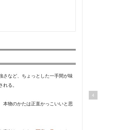
い
る
と
バ
ッ
テ
リ
ー
が
劣
化
強さなど、ちょっとした一手間が味
87,732
views
される。
4
そ
、本物のかたは正直かっこいいと思
ら
に
マ