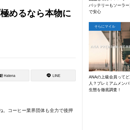
バッテリーもソーラー
ら
プ極めるなら本物に
で安心
に
マ
そらにマイル
イ
ル
G
o
o
g
Hatena
LINE
l
ANAの上級会員って
e
人？プレミアムメンバ
マ
生態を徹底調査！
ッ
プ
で
ね。
コーヒー業界団体も全力で後押
ア
メ
リ