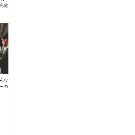
充電
どんな
ーの