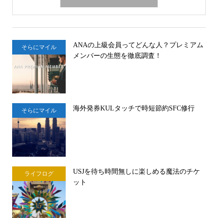
ANAの上級会員ってどんな人？プレミアム
そらにマイル
メンバーの生態を徹底調査！
海外発券KULタッチで時短節約SFC修行
そらにマイル
USJを待ち時間無しに楽しめる魔法のチケ
ライフログ
ット