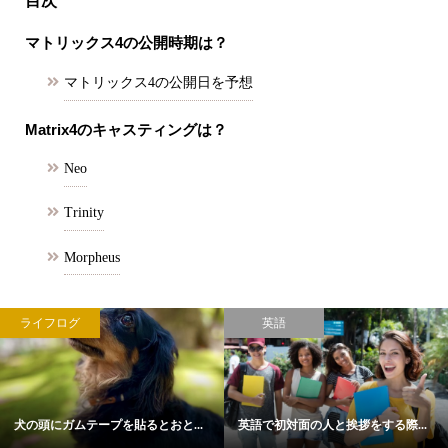
目次
マトリックス4の公開時期は？
マトリックス4の公開日を予想
Matrix4のキャスティングは？
Neo
Trinity
Morpheus
ライフログ
英語
犬の頭にガムテープを貼るとおと...
英語で初対面の人と挨拶をする際...