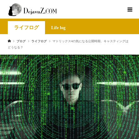
ライフログ
Life log
ブログ
ライフログ
マトリックス4の気になる公開時期、キャスティングは
どうなる？