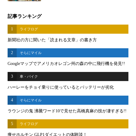
記事ランキング
1
ライフログ
新聞社の方に聞いた「読まれる文章」の書き方
2
そらにマイル
Googleマップでアメリカオレゴン州の森の中に飛行機を発見!!
3
車・バイク
ハーレーをチョイ乗りに使っているとバッテリーが劣化
4
そらにマイル
ラウンジの鬼 沸騰ワード10で見せた高橋真麻の技が凄すぎる!!
5
ライフログ
痩せホルモン GLP1ダイエットの体験談！