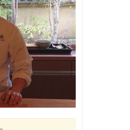
イ
ル
ラ
ウ
ン
ジ
の
鬼
沸
騰
ワ
ー
ド
1
0
で
見
せ
た
高
ｗ