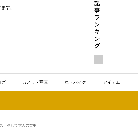
記
います。
事
ラ
ン
キ
ン
グ
1
ラ
イ
フ
ログ
カメラ・写真
車・バイク
アイテム
ロ
グ
新
聞
社
ズ、そして大人の背中
の
方