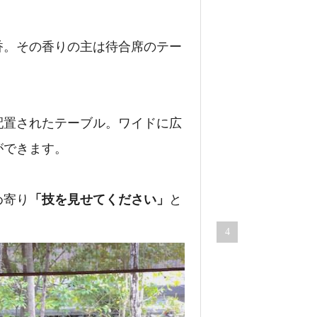
い
る
と
香。その香りの主は待合席のテー
バ
ッ
テ
リ
ー
配置されたテーブル。ワイドに広
が
ができます。
劣
化
87,733
め寄り
「技を見せてください」
と
views
4
そ
ら
に
マ