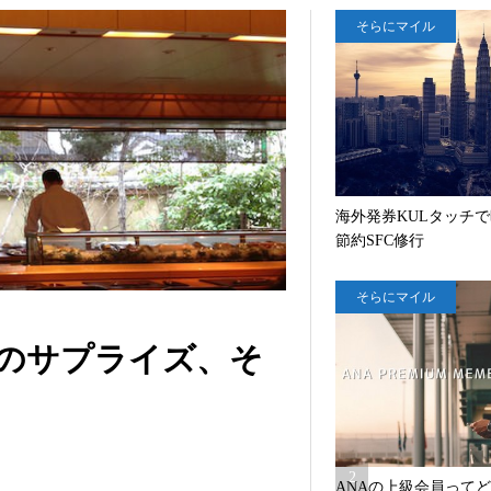
に
そらにマイル
聞
い
た
「
読
ま
れ
る
海外発券KULタッチ
文
節約SFC修行
章
」
そらにマイル
の
書
き
のサプライズ、そ
方
90,234
views
2
そ
ANAの上級会員って