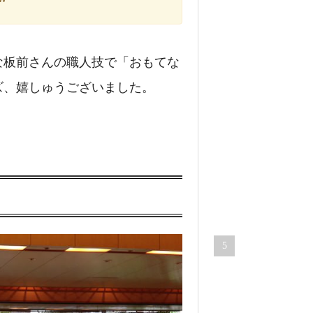
橋
真
麻
の
な板前さんの職人技で「おもてな
技
ズ、嬉しゅうございました。
が
凄
す
ぎ
る
!
!
86,725
views
5
ラ
イ
フ
ロ