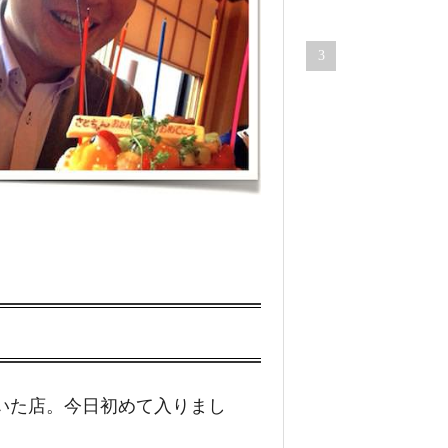
89,133
views
3
車・
バイ
ク
ハ
ー
レ
ー
を
チ
ョ
イ
乗
り
に
使
いた店。今日初めて入りまし
っ
て