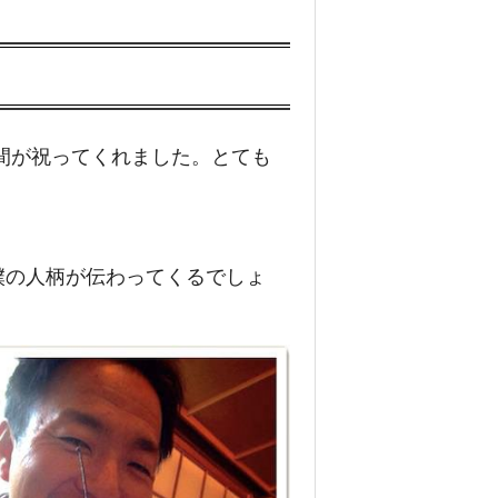
カ
オ
レ
ズ
ゴ
ン
州
仲間が祝ってくれました。とても
の
森
の
中
に
僕の人柄が伝わってくるでしょ
飛
行
機
を
発
見
!
!