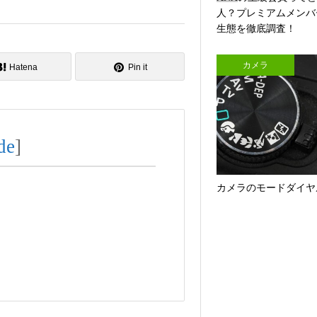
人？プレミアムメンバ
ら
生態を徹底調査！
に
マ
カメラ
Hatena
Pin it
イ
ル
G
o
de
]
o
g
l
カメラのモードダイヤ
e
マ
ッ
プ
で
ア
メ
リ