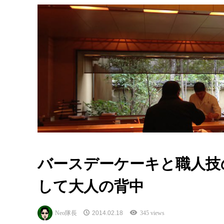
バースデーケーキと職人技
して大人の背中
Neo隊長
2014.02.18
345 views