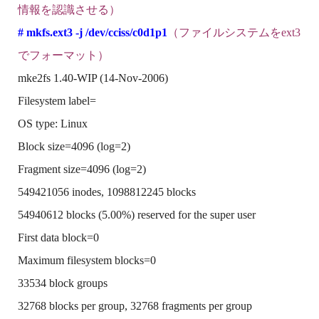
情報を認識させる）
# mkfs.ext3 -j /dev/cciss/c0d1p1
（ファイルシステムをext3
でフォーマット）
mke2fs 1.40-WIP (14-Nov-2006)
Filesystem label=
OS type: Linux
Block size=4096 (log=2)
Fragment size=4096 (log=2)
549421056 inodes, 1098812245 blocks
54940612 blocks (5.00%) reserved for the super user
First data block=0
Maximum filesystem blocks=0
33534 block groups
32768 blocks per group, 32768 fragments per group