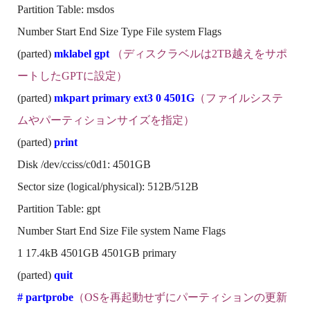
Partition Table: msdos
Number Start End Size Type File system Flags
(parted)
mklabel gpt
（ディスクラベルは2TB越えをサポ
ートしたGPTに設定）
(parted)
mkpart primary ext3 0 4501G
（ファイルシステ
ムやパーティションサイズを指定）
(parted)
print
Disk /dev/cciss/c0d1: 4501GB
Sector size (logical/physical): 512B/512B
Partition Table: gpt
Number Start End Size File system Name Flags
1 17.4kB 4501GB 4501GB primary
(parted)
quit
# partprobe
（OSを再起動せずにパーティションの更新