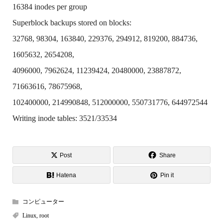
16384 inodes per group
Superblock backups stored on blocks:
32768, 98304, 163840, 229376, 294912, 819200, 884736,
1605632, 2654208,
4096000, 7962624, 11239424, 20480000, 23887872,
71663616, 78675968,
102400000, 214990848, 512000000, 550731776, 644972544
Writing inode tables: 3521/33534
Post
Share
Hatena
Pin it
コンピューター
Linux
,
root