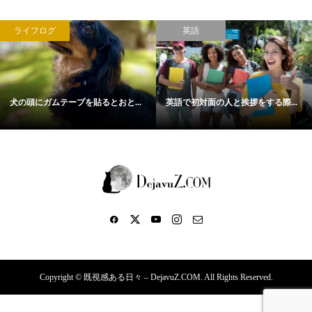
ライフログ
英語
犬の頭にガムテープを貼るとおと...
英語で初対面の人と挨拶をする際...
Copyright ©
既視感ある日々 – DejavuZ.COM. All Rights Reserved.