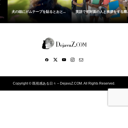
犬の頭にガムテープを貼るとおと...
英語で初対面の人と挨拶をする際...
Copyright ©
既視感ある日々 – DejavuZ.COM. All Rights Reserved.