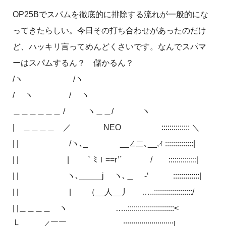
OP25Bでスパムを徹底的に排除する流れが一般的にな
ってきたらしい。今日その打ち合わせがあったのだけ
ど、ハッキリ言ってめんどくさいです。なんでスパマ
ーはスパムするん？ 儲かるん？
/ヽ /ヽ
/ ヽ / ヽ
＿＿＿＿＿＿ / ヽ＿＿/ ヽ
| ＿＿＿＿ ／ NEO :::::::::::::: ＼
| | /ヽ､_ __∠二､__,ｨ ::::::::::::::|
| | | ￣｀ﾐｌ==r’´ / ::::::::::::::|
| | ヽ､_____j ヽ､＿ -‘ :::::::::::::|
| | | （__人__丿 …..:::::::::::::::::::/
| |＿＿＿＿ ヽ …..:::::::::::::::::::::::<
└＿＿＿／￣￣ :::::::::::::::::::::::::|