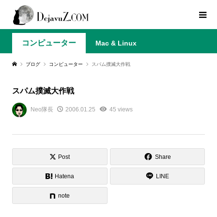
コンピューター
Mac & Linux
ブログ
コンピューター
スパム撲滅大作戦
スパム撲滅大作戦
Neo隊長
2006.01.25
45 views
Post
Share
Hatena
LINE
note