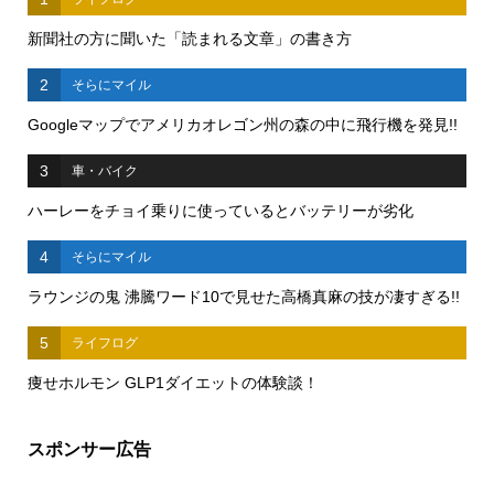
新聞社の方に聞いた「読まれる文章」の書き方
2
そらにマイル
Googleマップでアメリカオレゴン州の森の中に飛行機を発見!!
3
車・バイク
ハーレーをチョイ乗りに使っているとバッテリーが劣化
4
そらにマイル
ラウンジの鬼 沸騰ワード10で見せた高橋真麻の技が凄すぎる!!
5
ライフログ
痩せホルモン GLP1ダイエットの体験談！
スポンサー広告