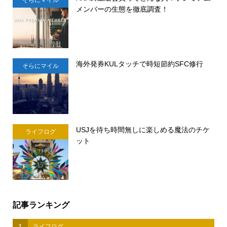
メンバーの生態を徹底調査！
海外発券KULタッチで時短節約SFC修行
そらにマイル
USJを待ち時間無しに楽しめる魔法のチケ
ライフログ
ット
記事ランキング
1
ライフログ