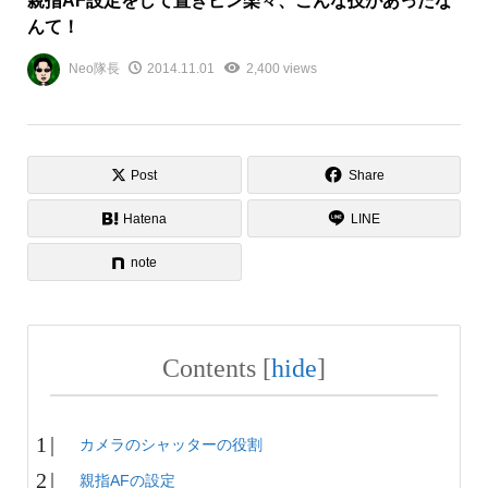
親指AF設定をして置きピン楽々、こんな技があったな
んて！
Neo隊長
2014.11.01
2,400 views
Post
Share
Hatena
LINE
note
Contents
[
hide
]
カメラのシャッターの役割
親指AFの設定