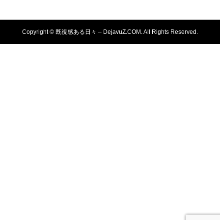
Copyright ©
既視感ある日々 – DejavuZ.COM. All Rights Reserved.