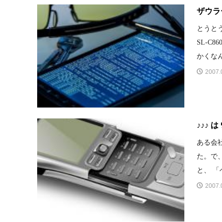
ザウラ
とうと
SL-C8
かくなん
2007.
♪♪♪ は 
ある会
た。で、
と、 「
2007.