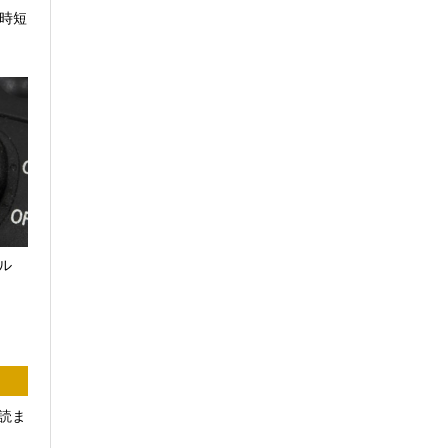
で時短
ル
読ま