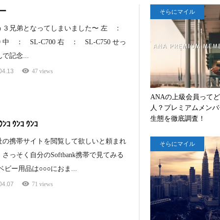
ー
そらにマイル
う３兄弟となってしまいました〜 左 ：
60 中 ： SL-C700 右 ： SL-C750 せっ
で記念...
04.13
47 views
ANAの上級会員って
人？プレミアムメンバ
生態を徹底調査！
ｳﾝｺ ｳﾝｺ ｳﾝｺ
社の携帯サイトを閲覧して欲しいと頼まれ
そらにマイル
さっそく自分のSoftbank携帯で見てみる
ベビー用品は○○○におま...
04.07
71 views