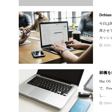
Deb
今日は関
席させ
カッショ
2005.
林檎を
Mac 
で、Powe
し...
2004.