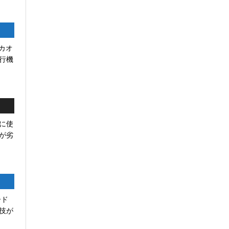
リカオ
行機
に使
が劣
ード
の技が