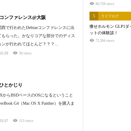
86,728 views
5
ライフログ
ianコンファレンス@大阪
痩せホルモン GLP1ダ
西で行われたDebianコンファレンスに出
ットの体験談！
てもらった。かなりコアな部分でのディス
72,594 views
ンが行われてほとんど？？？...
10.29
56 views
ひとかじり
OS XからBSDベースのOSになるということ
rBook G4（Mac OS X Panther）を購入ま
05.07
113 views