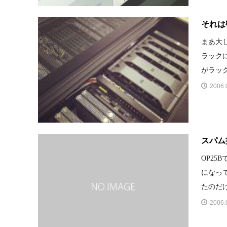
それは
まあ大
ラック
がラック
2006.
スパム
OP2
になっ
たのだけ
2006.