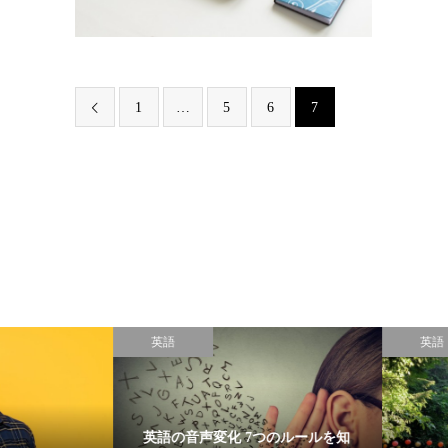
1
…
5
6
7

英語
英語
英語の音声変化 7つのルールを知