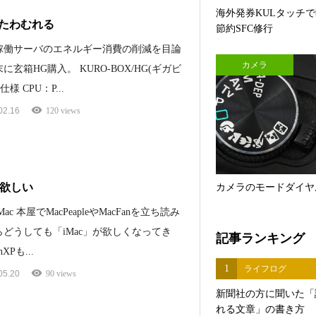
海外発券KULタッチ
たわむれる
節約SFC修行
間稼働サーバのエネルギー消費の削減を目論
カメラ
に玄箱HG購入。 KURO-BOX/HG(ギガビ
仕様 CPU：P...
02.16
120 views
が欲しい
カメラのモードダイヤ
ac 本屋でMacPeapleやMacFanを立ち読み
らどうしても「iMac」が欲しくなってき
記事ランキング
XPも...
1
ライフログ
05.20
90 views
新聞社の方に聞いた「
れる文章」の書き方