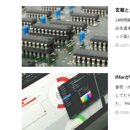
玄箱と
24時
み先週末
ット版) 
2007.
iMac
参照：iM
してた
た。 Win
2006.