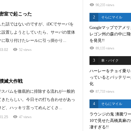
90,235 views
密室で起こった
2
そらにマイル
した話ではないのですが、iDCでサーバを
Googleマップでアメ
に設置しようとしていたら、サーバの筐体
レゴン州の森の中に飛
に取り付けたレールに引っ掛かり...
を発見!!
89,135 views
03.02
52 views
3
車・バイク
ハーレーをチョイ乗り
っているとバッテリー
撲滅大作戦
化
5Bでスパムを徹底的に排除する流れが一般的
87,733 views
てきたらしい。今日その打ち合わせがあっ
4
そらにマイル
ど、ハッキリ言ってめんどくさ...
ラウンジの鬼 沸騰ワ
01.25
47 views
10で見せた高橋真麻
凄すぎる!!