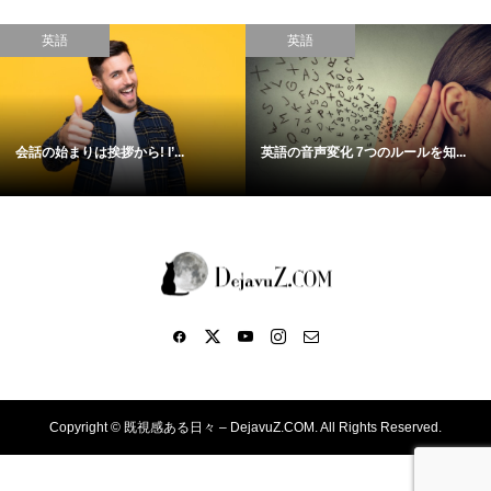
英語
英語
会話の始まりは挨拶から! I’...
英語の音声変化 7つのルールを知...
Copyright ©
既視感ある日々 – DejavuZ.COM. All Rights Reserved.