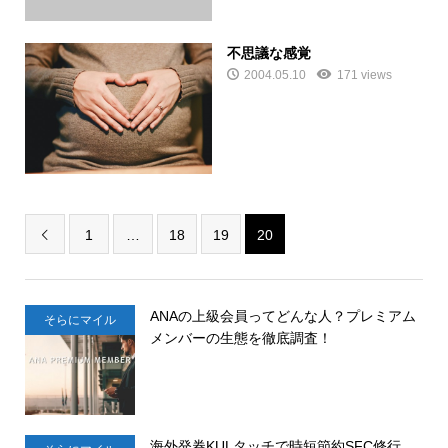
不思議な感覚
2004.05.10
171 views
1
…
18
19
20

ANAの上級会員ってどんな人？プレミアム
そらにマイル
メンバーの生態を徹底調査！
海外発券KULタッチで時短節約SFC修行