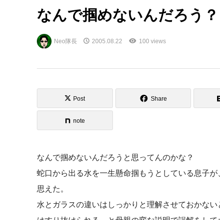
なんで掴めないんだろう？
Neo隊長
2005.08.22
100 views
Post
Share
note
なんで掴めないんだろうと思ってんのかな？
蛇口から出る水を一生懸命掴もうとしている息子が
思えた。
水とガラスの違いはしっかりと理解させておかない