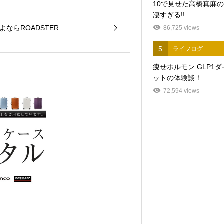
10で見せた高橋真麻
凄すぎる!!
よならROADSTER
86,725 views
5
ライフログ
痩せホルモン GLP1
ットの体験談！
72,594 views