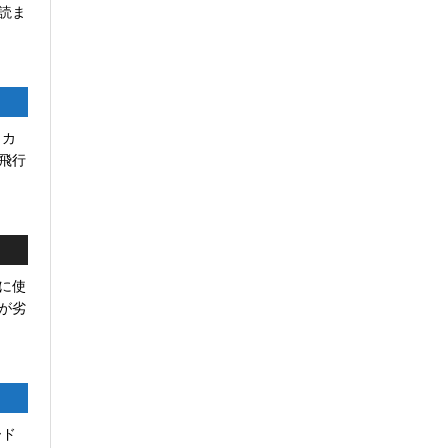
読ま
リカ
飛行
に使
が劣
ード