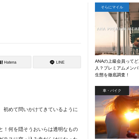
そらにマイル
ANAの上級会員って
Hatena
LINE
人？プレミアムメンバ
生態を徹底調査！
車・バイク
、初めて問いかけてきているように
と！何を隠そうおいらは透明なもの