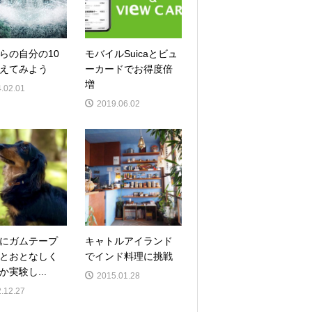
らの自分の10
モバイルSuicaとビュ
えてみよう
ーカードでお得度倍
増
.02.01
2019.06.02
にガムテープ
キャトルアイランド
とおとなしく
でインド料理に挑戦
か実験し...
2015.01.28
.12.27