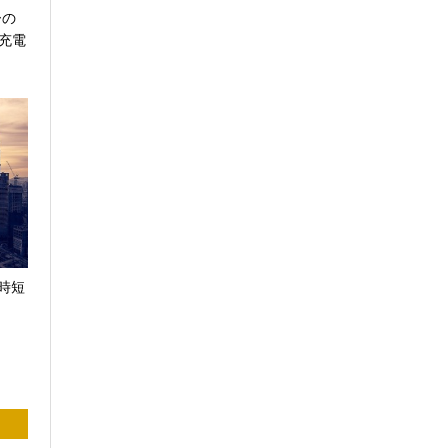
ーの
充電
時短