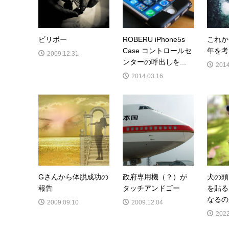
ビリボー
ROBERU iPhone5s
これか
Case コントロールセ
年を考
2009.12.31
ンターの呼出しを...
2014
2014.03.16
Gさんから体脱成功の
政府専用機（？）が
犬の頭
報告
タッチアンドゴー
を貼る
なるの
2009.09.10
2009.12.04
2022