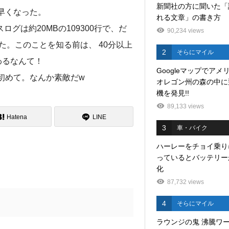
新聞社の方に聞いた「
いに早くなった。
れる文章」の書き方
スログは約20MBの109300行で、だ
90,234 views
た。このことを知る前は、 40分以上
2
そらにマイル
わるなんて！
Googleマップでアメ
るの初めて。なんか素敵だw
オレゴン州の森の中に
機を発見!!
89,133 views
Hatena
LINE
3
車・バイク
ハーレーをチョイ乗り
っているとバッテリー
化
87,732 views
4
そらにマイル
ラウンジの鬼 沸騰ワ