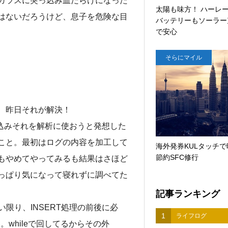
ガラスに突っ込み血だらけになった
太陽も味方！ ハーレ
はないだろうけど、息子を危険な目
バッテリーもソーラー
で安心
そらにマイル
、昨日それが解決！
流し込みそれを解析に使おうと発想した
こと。最初はログの内容を加工して
海外発券KULタッチで
節約SFC修行
もやめてやってみるも結果はさほど
っぱり気になって寝れずに調べてた
記事ランキング
い限り、INSERT処理の前後に必
1
ライフログ
い。whileで回してるからその外