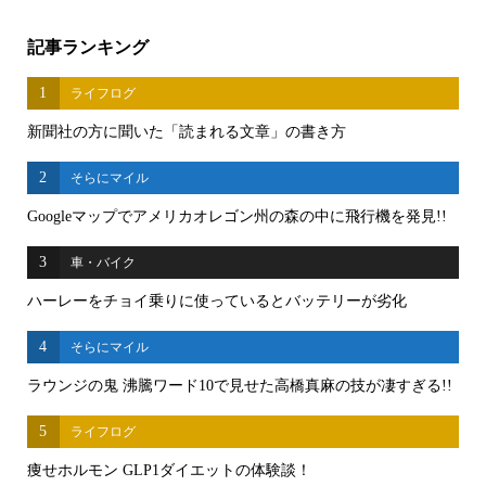
記事ランキング
1
ライフログ
新聞社の方に聞いた「読まれる文章」の書き方
2
そらにマイル
Googleマップでアメリカオレゴン州の森の中に飛行機を発見!!
3
車・バイク
ハーレーをチョイ乗りに使っているとバッテリーが劣化
4
そらにマイル
ラウンジの鬼 沸騰ワード10で見せた高橋真麻の技が凄すぎる!!
5
ライフログ
痩せホルモン GLP1ダイエットの体験談！