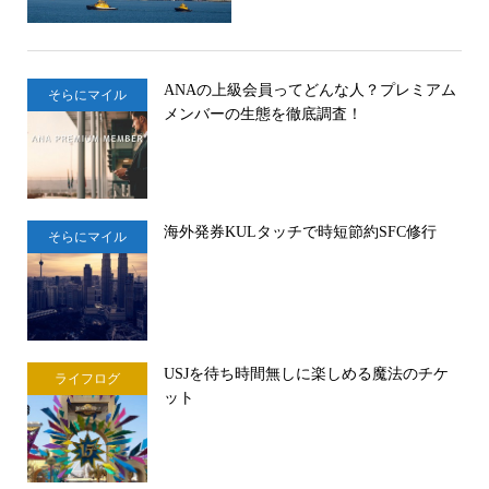
ANAの上級会員ってどんな人？プレミアム
そらにマイル
メンバーの生態を徹底調査！
海外発券KULタッチで時短節約SFC修行
そらにマイル
USJを待ち時間無しに楽しめる魔法のチケ
ライフログ
ット