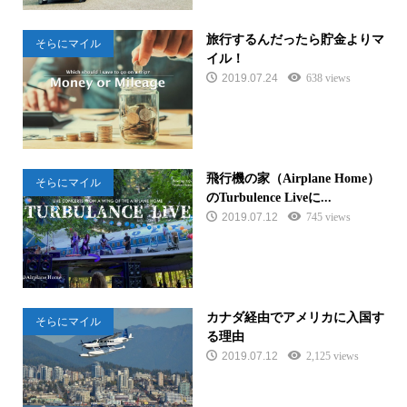
旅行するんだったら貯金よりマ
そらにマイル
イル！
2019.07.24
638 views
飛行機の家（Airplane Home）
そらにマイル
のTurbulence Liveに...
2019.07.12
745 views
カナダ経由でアメリカに入国す
そらにマイル
る理由
2019.07.12
2,125 views