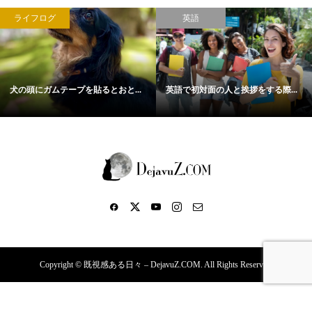
ライフログ
英語
犬の頭にガムテープを貼るとおと...
英語で初対面の人と挨拶をする際...
Copyright ©
既視感ある日々 – DejavuZ.COM. All Rights Reserved.