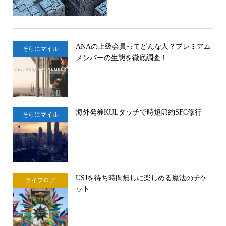
ANAの上級会員ってどんな人？プレミアム
そらにマイル
メンバーの生態を徹底調査！
海外発券KULタッチで時短節約SFC修行
そらにマイル
USJを待ち時間無しに楽しめる魔法のチケ
ライフログ
ット