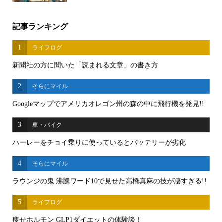
記事ランキング
1
ライフログ
新聞社の方に聞いた「読まれる文章」の書き方
2
そらにマイル
Googleマップでアメリカオレゴン州の森の中に飛行機を発見!!
3
車・バイク
ハーレーをチョイ乗りに使っているとバッテリーが劣化
4
そらにマイル
ラウンジの鬼 沸騰ワード10で見せた高橋真麻の技が凄すぎる!!
5
ライフログ
痩せホルモン GLP1ダイエットの体験談！