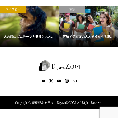
ライフログ
英語
犬の頭にガムテープを貼るとおと...
英語で初対面の人と挨拶をする際...
Copyright ©
既視感ある日々 – DejavuZ.COM. All Rights Reserved.