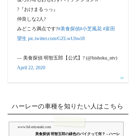
?『おけまるっっ』
仲良しな2人?
みどころ満点です?
#美食探偵
#小芝風花
#富田
望生
pic.twitter.com/GZLwUhwlJl
— 美食探偵 明智五郎【公式】? (@bishoku_ntv)
April 22, 2020
ハーレーの車種を知りたい人はこちら
www.hd-miyazaki.com
美食探偵 明智五郎の緑色のバイクって何？ – ハーレ