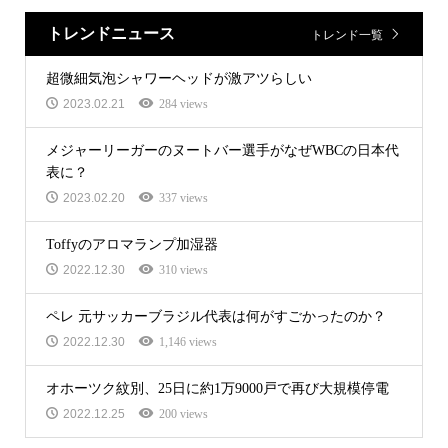
トレンドニュース
トレンド一覧
超微細気泡シャワーヘッドが激アツらしい
2023.02.21
284 views
メジャーリーガーのヌートバー選手がなぜWBCの日本代
表に？
2023.02.20
337 views
Toffyのアロマランプ加湿器
2022.12.30
310 views
ペレ 元サッカーブラジル代表は何がすごかったのか？
2022.12.30
1,146 views
オホーツク紋別、25日に約1万9000戸で再び大規模停電
2022.12.25
200 views