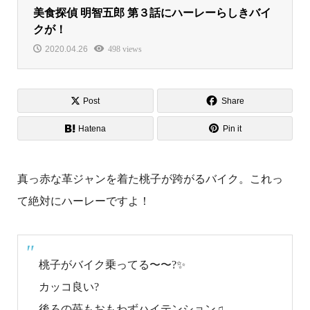
美食探偵 明智五郎 第３話にハーレーらしきバイ
クが！
2020.04.26
498 views
Post
Share
Hatena
Pin it
真っ赤な革ジャンを着た桃子が跨がるバイク。これっ
て絶対にハーレーですよ！
桃子がバイク乗ってる〜〜?✨
カッコ良い?
後ろの苺もおもわずハイテンション♫