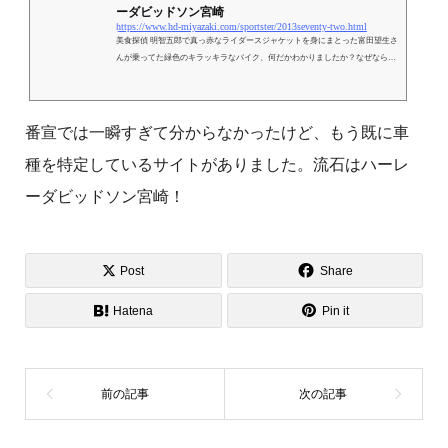
ーダビッドソン宮崎
https://www.hd-miyazaki.com/sportster/2013seventy-two.html
美食探偵 明智五郎で真っ赤なライダースジャケットを身にまとった富田望生さ
んが乗ってた緑色のキラッキラなバイク、何だかわかりましたか？なぜなら
ば、それは現在製造中止となったハーレーダビッドソン、XL1200V セブンテ
ィーツーだったからなんです。
番宣では一瞬すぎて分からなかったけど、もう既に車
種を特定しているサイトがありました。流石はハーレ
ーダビッドソン宮崎！
Post
Share
Hatena
Pin it