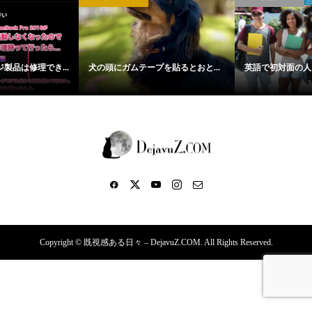
犬の頭にガムテープを貼るとおと...
英語で初対面の人と挨拶をする際...
Copyright ©
既視感ある日々 – DejavuZ.COM. All Rights Reserved.