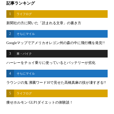
記事ランキング
1
ライフログ
新聞社の方に聞いた「読まれる文章」の書き方
2
そらにマイル
Googleマップでアメリカオレゴン州の森の中に飛行機を発見!!
3
車・バイク
ハーレーをチョイ乗りに使っているとバッテリーが劣化
4
そらにマイル
ラウンジの鬼 沸騰ワード10で見せた高橋真麻の技が凄すぎる!!
5
ライフログ
痩せホルモン GLP1ダイエットの体験談！