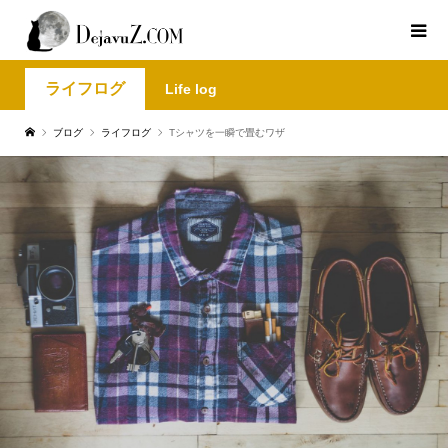
ライフログ
Life log
ブログ
ライフログ
Tシャツを一瞬で畳むワザ