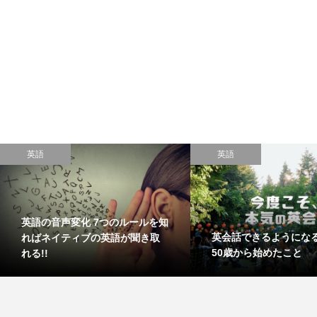
英語
英語
英語の音声変化 7つのルールを知
英会話できるようにな
ればネイティブの英語が聞き取
50歳から始めたこと
れる!!