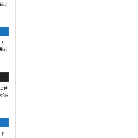
読ま
リカ
飛行
に使
が劣
ード