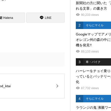
新聞社の方に聞いた「
れる文章」の書き方
90,233 views
Hatena
LINE
2
そらにマイル
Googleマップでアメ
オレゴン州の森の中に
機を発見!!
89,133 views
3
車・バイク
ハーレーをチョイ乗り
っているとバッテリー
化
d_ktai
87,732 views
4
そらにマイル
ラウンジの鬼 沸騰ワ