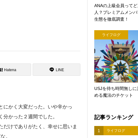
ANAの上級会員って
人？プレミアムメンバ
生態を徹底調査！
ライフログ
Hatena
LINE
USJを待ち時間無しに
める魔法のチケット
とにかく大変だった。いや辛かっ
く分かった２週間でした。
記事ランキング
ただけでありがたく、幸せに思いま
1
ライフログ
だな。