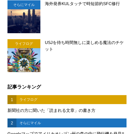
海外発券KULタッチで時短節約SFC修行
そらにマイル
USJを待ち時間無しに楽しめる魔法のチケ
ライフログ
ット
記事ランキング
1
ライフログ
新聞社の方に聞いた「読まれる文章」の書き方
2
そらにマイル
Googleマップでアメリカオレゴン州の森の中に飛行機を発見!!