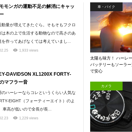
モモンガの運動不足の解消にキャッ
車・バイク
ー
活動量が増えてきたぐら。そもそもフクロ
ガは木の上で生活する動物なので高さのあ
を作ってあげなくては考えていまし...
02.25
1,933 views
太陽も味方！ ハーレ
バッテリーもソーラー
で安心
Y-DAVIDSON XL1200X FORTY-
HTのマフラー音
カメラ
用のハーレーならコレというくらい人気な
RTY-EIGHT（フォーティーエイト）のよ
 車高が低いので全長が長...
02.23
1,229 views