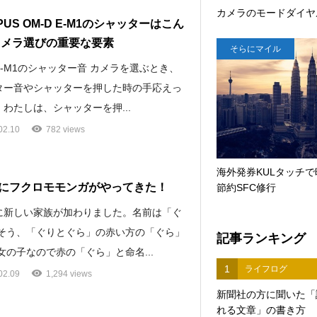
カメラのモードダイヤ
PUS OM-D E-M1のシャッターはこん
カメラ選びの重要な要素
そらにマイル
 E-M1のシャッター音 カメラを選ぶとき、
ター音やシャッターを押した時の手応えっ
わたしは、シャッターを押...
02.10
782 views
海外発券KULタッチで
にフクロモモンガがやってきた！
節約SFC修行
に新しい家族が加わりました。名前は「ぐ
 そう、「ぐりとぐら」の赤い方の「ぐら」
記事ランキング
女の子なので赤の「ぐら」と命名...
1
ライフログ
02.09
1,294 views
新聞社の方に聞いた「
れる文章」の書き方