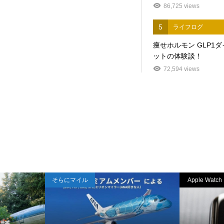
86,725 views
5
ライフログ
痩せホルモン GLP1
ットの体験談！
72,594 views
そらにマイル
Apple Watch