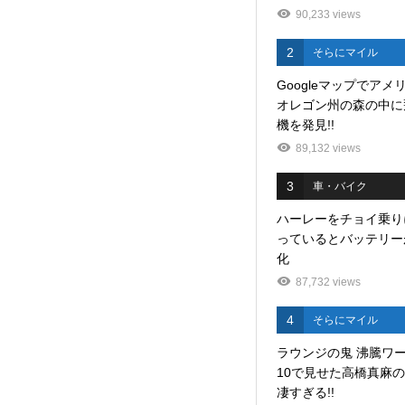
90,233 views
2
そらにマイル
Googleマップでアメ
オレゴン州の森の中に
機を発見!!
89,132 views
3
車・バイク
ハーレーをチョイ乗り
っているとバッテリー
化
87,732 views
4
そらにマイル
ラウンジの鬼 沸騰ワ
10で見せた高橋真麻
凄すぎる!!