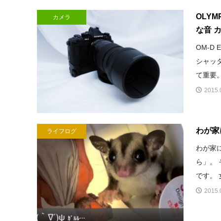
OLYM
カメラ
な音 
OM-D
シャッ
て重要。
2015.
わが家
ライフログ
わが家
ら」。
です。 
2015.