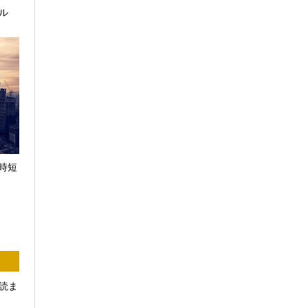
ル
時短
読ま