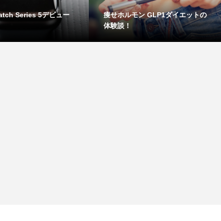
atch Series 5デビュー
痩せホルモン GLP1ダイエットの
体験談！