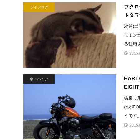
フクロ
ライフログ
トタワ
次第に
モモン
る住環境
2015.
HARLE
車・バイク
EIG
街乗り
のがFO
うです。
2015.