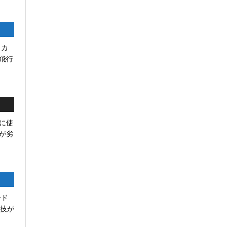
リカ
飛行
に使
が劣
ード
の技が