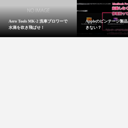
英語の音声変化 7つのルールを知
m
英会話できる
ればネイティブの英語が聞き取
50歳から始
れる!!