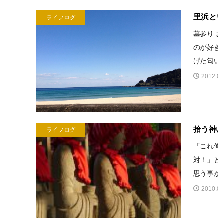
里浜と
ライフログ
墓参り
のが好
げた匂い
2012.
拾う神
ライフログ
「これ
対！」
思う事が
2010.