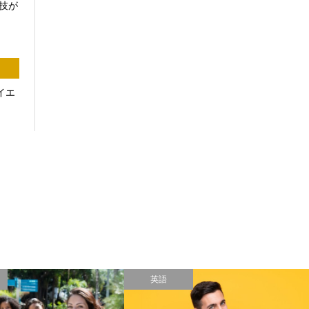
の技が
イエ
pple Watch
ライフログ