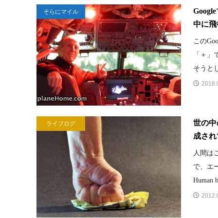
Goo
そらにマイル
中に飛
このGo
「＋」
そうとし
2018.
世の中
ライフログ
成され
人間は
で、エ
Human be
2012.