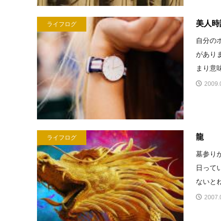
美人時
ライフログ
自分の
があり
まり意味
2009.
龍
ライフログ
墓参り
日って
ないとね
2007.