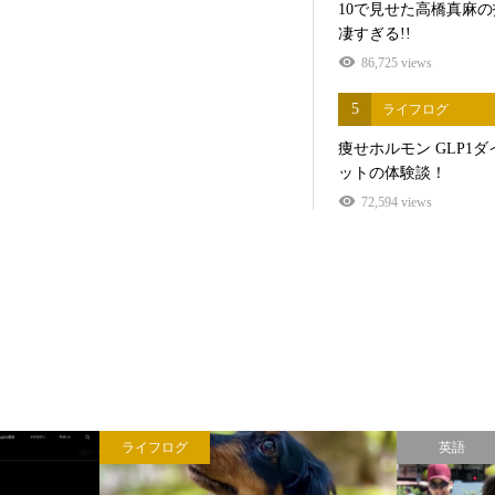
10で見せた高橋真麻
凄すぎる!!
86,725 views
5
ライフログ
痩せホルモン GLP1ダ
ットの体験談！
72,594 views
そらにマイル
A