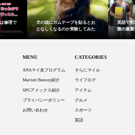
Facebook ANAプレミアムグルー
ようになるために
プがA380 FLYING HONU（フラ
めたこと
イング...
MENU
CATEGORIES
ANAマイ友プログラム
そらにマイル
Marriott Bonvoy紹介
ライフログ
SPGアメックス紹介
アイテム
プライバシーポリシー
グルメ
お問い合わせ
スポーツ
英語