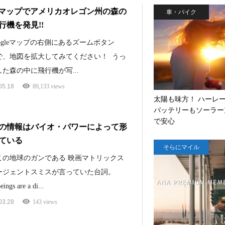
gleマップでアメリカオレゴン州の森の
車・バイク
行機を発見!!
ogleマップの右側にあるズームボタン
で、地図を拡大してみてください！ うっ
た森の中に飛行機が写...
05.18
89,133 views
太陽も味方！ ハーレ
バッテリーもソーラー
で安心
の情報はバイオ・パワーによって形
ている
そらにマイル
この地球のガンである 映画マトリックス
ージェントスミスが言っていた台詞。
ings are a di...
03.28
143 views