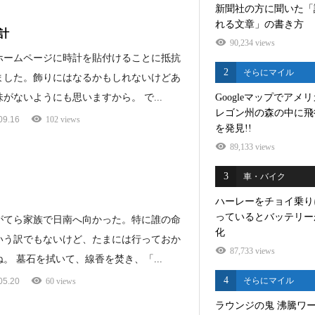
新聞社の方に聞いた「
れる文章」の書き方
計
90,234 views
ホームページに時計を貼付けることに抵抗
2
そらにマイル
ました。飾りにはなるかもしれないけどあ
がないようにも思いますから。 で...
Googleマップでアメ
レゴン州の森の中に飛
09.16
102 views
を発見!!
89,133 views
3
車・バイク
ハーレーをチョイ乗り
っているとバッテリー
がてら家族で日南へ向かった。特に誰の命
化
いう訳でもないけど、たまには行っておか
87,733 views
。 墓石を拭いて、線香を焚き、「...
4
そらにマイル
05.20
60 views
ラウンジの鬼 沸騰ワ