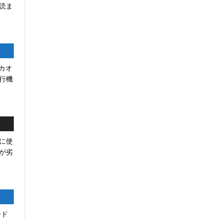
読ま
リカオ
行機
に使
が劣
ード