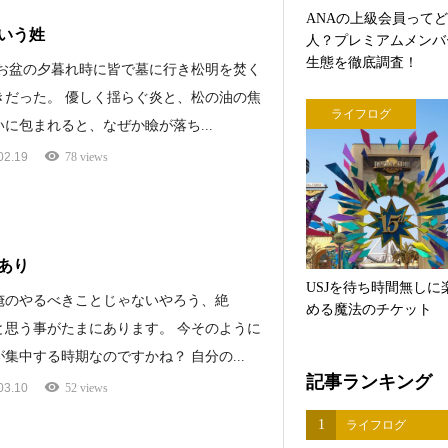
ANAの上級会員って
いう姓
人？プレミアムメンバ
生態を徹底調査！
 お盆の夕暮れ時に皆で墓に行き松明を焚く
きだった。 優しく揺らぐ炎と、松の油の焦
ライフログ
に包まれると、なぜか瞼が落ち...
02.19
78 views
あり
USJを待ち時間無しに
俺のやるべきことじゃないやろう、絶
める魔法のチケット
と思う事がたまにあります。 今そのように
集中する時期なのですかね？ 自分の...
記事ランキング
03.10
52 views
1
ライフログ