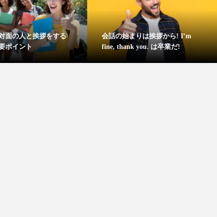
Apple Watch Series 5デビュー
痩せホルモン GLP1ダイエ
体験談！