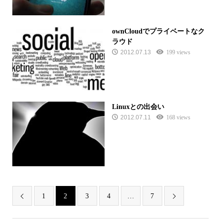
ownCloudでプライベートなク
ラウド
2012.07.13
199 views
Linuxとの出会い
2012.07.11
168 views
1
2
3
4
…
7

