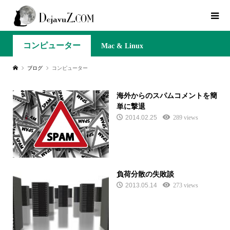
コンピューター
Mac & Linux
ブログ
コンピューター
海外からのスパムコメントを簡
単に撃退
2014.02.25
289 views
負荷分散の失敗談
2013.05.14
273 views