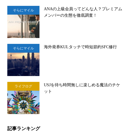
ANAの上級会員ってどんな人？プレミアム
そらにマイル
メンバーの生態を徹底調査！
海外発券KULタッチで時短節約SFC修行
そらにマイル
USJを待ち時間無しに楽しめる魔法のチケ
ライフログ
ット
記事ランキング