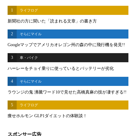
1
ライフログ
新聞社の方に聞いた「読まれる文章」の書き方
2
そらにマイル
Googleマップでアメリカオレゴン州の森の中に飛行機を発見!!
3
車・バイク
ハーレーをチョイ乗りに使っているとバッテリーが劣化
4
そらにマイル
ラウンジの鬼 沸騰ワード10で見せた高橋真麻の技が凄すぎる!!
5
ライフログ
痩せホルモン GLP1ダイエットの体験談！
スポンサー広告