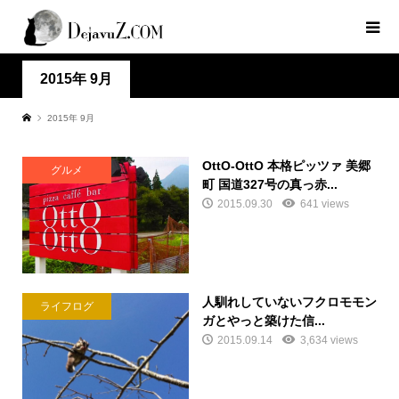
2015年 9月
2015年 9月
OttO-OttO 本格ピッツァ 美郷
グルメ
町 国道327号の真っ赤...
2015.09.30
641 views
人馴れしていないフクロモモン
ライフログ
ガとやっと築けた信...
2015.09.14
3,634 views