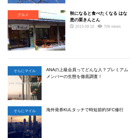
秋になると食べたくなる はな
グルメ
恵の栗きんとん
2015.09.10
706 views
ANAの上級会員ってどんな人？プレミアム
そらにマイル
メンバーの生態を徹底調査！
海外発券KULタッチで時短節約SFC修行
そらにマイル