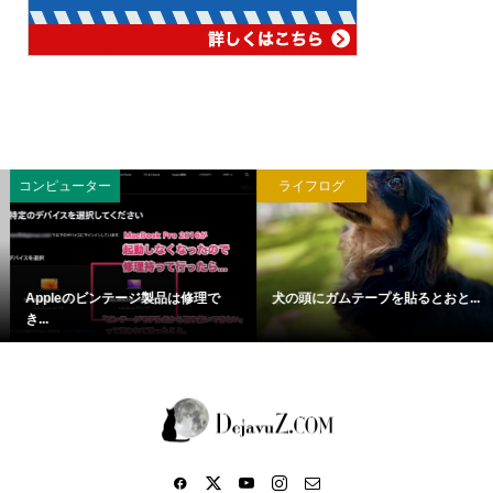
ライフログ
英語
品は修理で
犬の頭にガムテープを貼るとおと...
英語で初対面の人と挨拶を