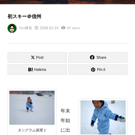
初スキー＠信州
Neo隊長
2008.02.24
61 views
Post
Share
Hatena
Pin it
年末
年始
に出
タングラム斑尾１