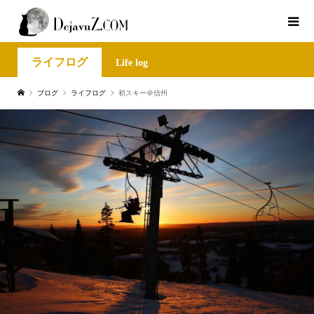
ライフログ
Life log
ブログ
ライフログ
初スキー＠信州