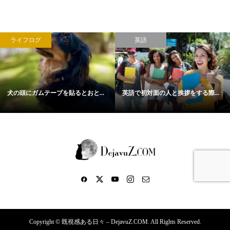
ライフログ
英語
犬の頭にガムテープを貼るとおと...
英語で初対面の人と挨拶をする際...
Copyright ©
既視感ある日々 – DejavuZ.COM. All Rights Reserved.